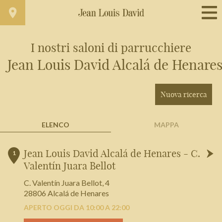
I nostri saloni di parrucchiere
Jean Louis David Alcalá de Henare
Trova un salone vicino a casa tua
Filtri avanzati
Nuova ricerca
ELENCO
MAPPA
Spagna
+
Jean Louis David Alcalá de Henares - C.
1
Valentín Juara Bellot
-
C. Valentín Juara Bellot, 4
28806 Alcalá de Henares
APERTO OGGI DA 10:00 A 22:00