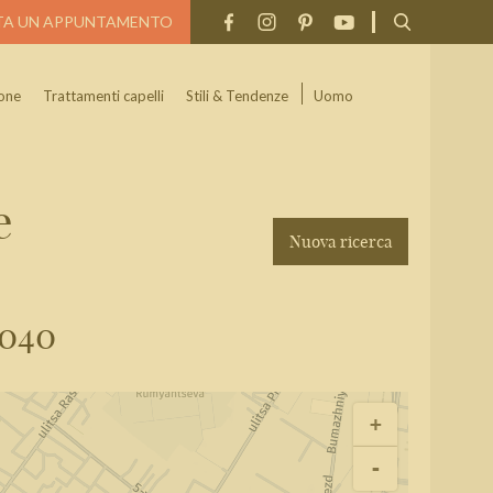
TA UN APPUNTAMENTO
one
Trattamenti capelli
Stili & Tendenze
Uomo
e
Nuova ricerca
Cerca
5040
+
-