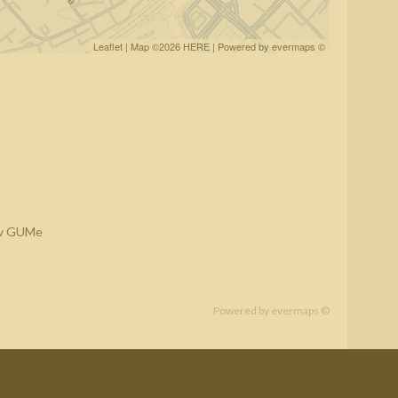
Leaflet
| Map ©2026
HERE
| Powered by
evermaps
©
d v GUMe
Powered by
evermaps ©