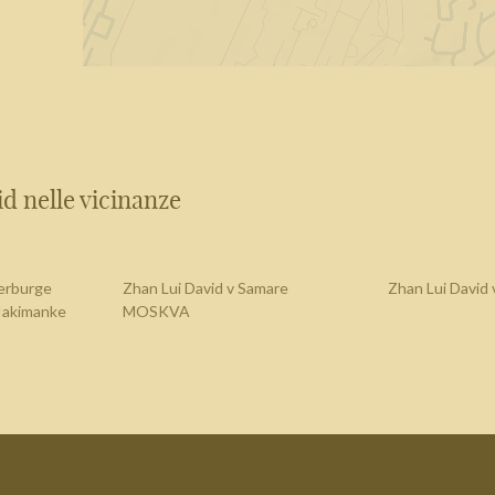
d nelle vicinanze
terburge
Zhan Lui David v Samare
Zhan Lui Davi
 Iakimanke
MOSKVA