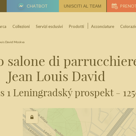
CHATBOT
PRENO
UNISCITI AL TEAM
rca
Collezioni
Servizi esclusivi
Prodotti
Acconciature
Colorazi
ouis David Moskva
uo salone di parrucchier
Jean Louis David
s 1 Leningradský prospekt - 12