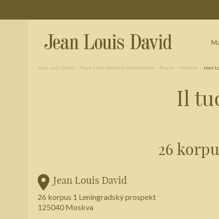
Ma
Jean Louis David
Trova il tuo salone di parrucchiere
Russia
Moskva
Jean L
Il t
Trova un salone vicino a casa tua
Filtri avanzati
Italia
26 korpu
Jean Louis David
26 korpus 1 Leningradský prospekt
125040 Moskva