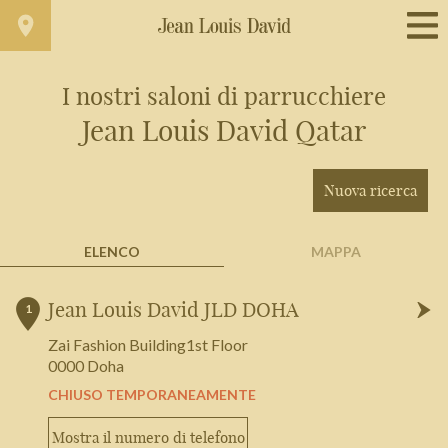
I nostri saloni di parrucchiere
Trova un salone vicino a casa tua
Jean Louis David Qatar
Filtri avanzati
Nuova ricerca
ELENCO
MAPPA
Qatar
+
Jean Louis David JLD DOHA
1
-
Zai Fashion Building1st Floor
0000 Doha
CHIUSO TEMPORANEAMENTE
Mostra il numero di telefono