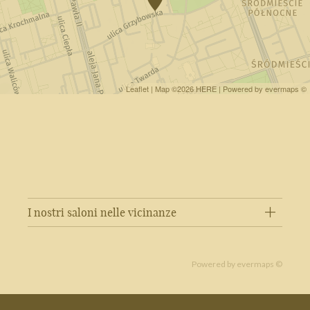
Leaflet
| Map ©2026
HERE
| Powered by
evermaps
©
I nostri saloni nelle vicinanze
Powered by
evermaps ©