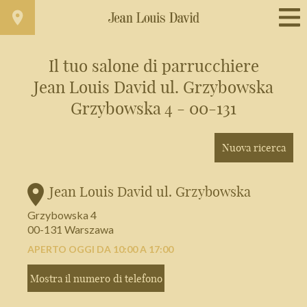
Il tuo salone di parrucchiere
Jean Louis David ul. Grzybowska
Trova un salone vicino a casa tua
Grzybowska 4 - 00-131
Filtri avanzati
Nuova ricerca
Italia
Jean Louis David ul. Grzybowska
Grzybowska 4
00-131 Warszawa
APERTO OGGI DA 10:00 A 17:00
Mostra il numero di telefono