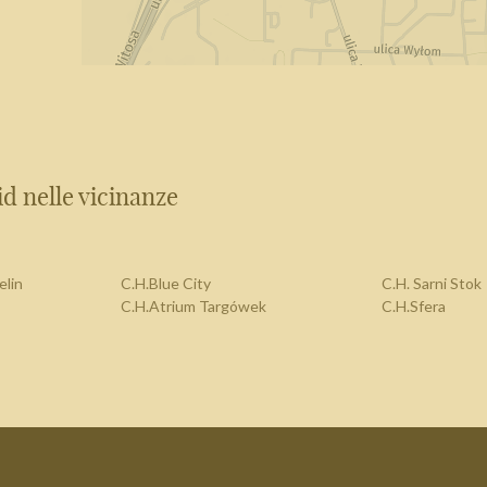
d nelle vicinanze
elin
C.H.Blue City
C.H. Sarni Stok
C.H.Atrium Targówek
C.H.Sfera