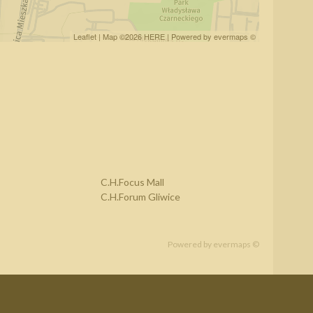
Leaflet
| Map ©2026
HERE
| Powered by
evermaps
©
C.H.Focus Mall
C.H.Forum Gliwice
Powered by
evermaps ©