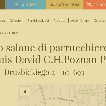
CHATBOT
PRENO
UNISCITI AL TEAM
rca
Collezioni
Servizi esclusivi
Prodotti
Acconciature
Colorazi
uis David Poznan
uo salone di parrucchier
uis David C.H.Poznan P
Druzbickiego 2 - 61-693