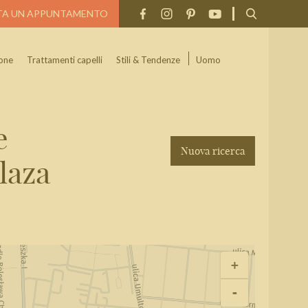
TA UN APPUNTAMENTO
one
Trattamenti capelli
Stili & Tendenze
Uomo
e
Nuova ricerca
laza
Cerca
+
-