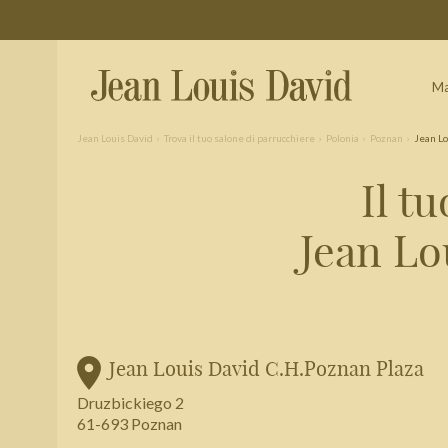
Ma
Jean Louis David
Trova il tuo salone di parrucchiere
Polonia
Poznan
Jean Lo
Il t
Trova un salone vicino a casa tua
Jean Lo
Filtri avanzati
Italia
Jean Louis David C.H.Poznan Plaza
Druzbickiego 2
61-693 Poznan