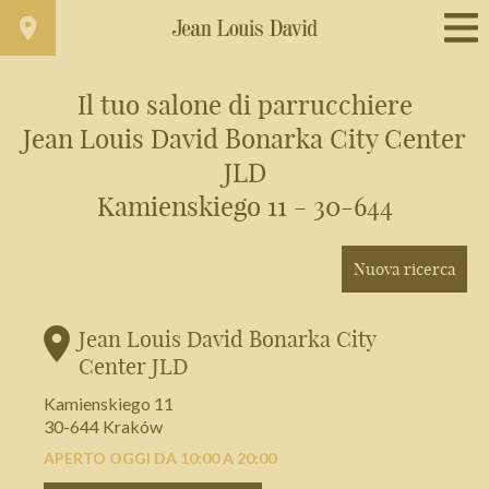
Il tuo salone di parrucchiere
Jean Louis David Bonarka City Center
Trova un salone vicino a casa tua
JLD
Filtri avanzati
Kamienskiego 11 - 30-644
Nuova ricerca
Italia
Jean Louis David Bonarka City
Center JLD
Kamienskiego 11
30-644 Kraków
APERTO OGGI DA 10:00 A 20:00