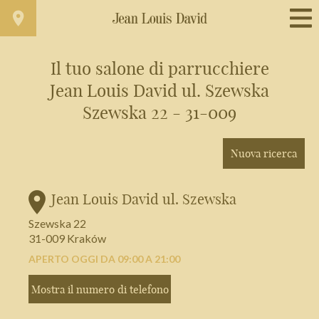
Il tuo salone di parrucchiere
Jean Louis David ul. Szewska
Trova un salone vicino a casa tua
Szewska 22 - 31-009
Filtri avanzati
Nuova ricerca
Italia
Jean Louis David ul. Szewska
Szewska 22
31-009 Kraków
APERTO OGGI DA 09:00 A 21:00
Mostra il numero di telefono