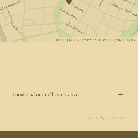
Leaflet
| Map ©2026
HERE
| Powered by
evermaps
©
I nostri saloni nelle vicinanze
Powered by
evermaps ©