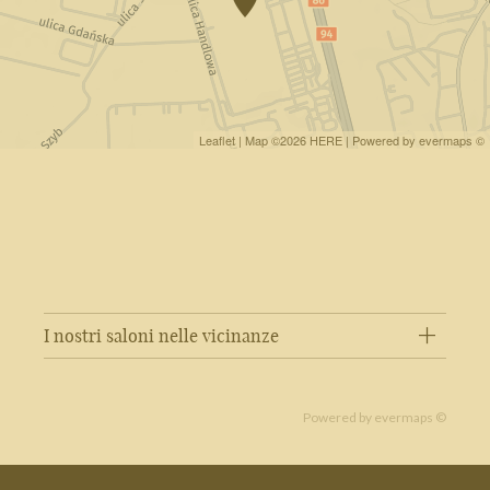
Leaflet
| Map ©2026
HERE
| Powered by
evermaps
©
I nostri saloni nelle vicinanze
Powered by
evermaps ©