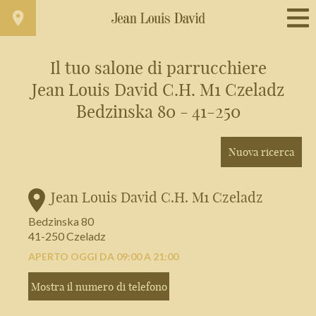
Il tuo salone di parrucchiere
Jean Louis David C.H. M1 Czeladz
Trova un salone vicino a casa tua
Bedzinska 80 - 41-250
Filtri avanzati
Nuova ricerca
Italia
Jean Louis David C.H. M1 Czeladz
Bedzinska 80
41-250 Czeladz
APERTO OGGI DA 09:00 A 21:00
Mostra il numero di telefono