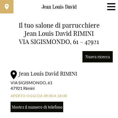
Il tuo salone di parrucchiere
Jean Louis David RIMINI
Trova un salone vicino a casa tua
VIA SIGISMONDO, 61 - 47921
Filtri avanzati
Nuova ricerca
Italia
Jean Louis David RIMINI
VIA SIGISMONDO, 61
47921 Rimini
APERTO OGGI DA 09:00 A 18:00
Mostra il numero di telefono