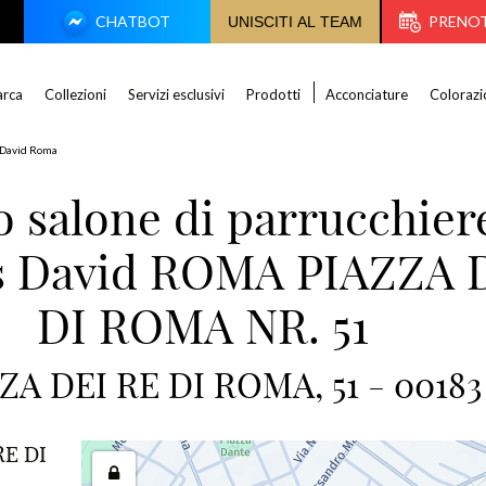
CHATBOT
PRENO
UNISCITI AL TEAM
rca
Collezioni
Servizi esclusivi
Prodotti
Acconciature
Colorazi
 David Roma
uo salone di parrucchier
is David ROMA PIAZZA 
DI ROMA NR. 51
ZA DEI RE DI ROMA, 51 - 00183
RE DI