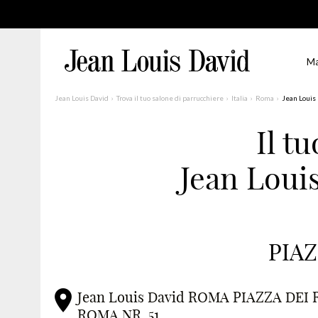
Ma
Jean Louis David
Trova il tuo salone di parrucchiere
Italia
Roma
Jean Louis
Il t
Trova un salone vicino a casa tua
Jean Lou
Filtri avanzati
Italia
PIAZ
Jean Louis David ROMA PIAZZA DEI 
ROMA NR. 51