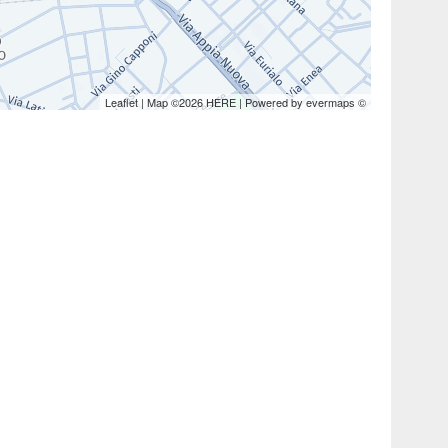
Leaflet
| Map ©2026
HERE
| Powered by
evermaps
©