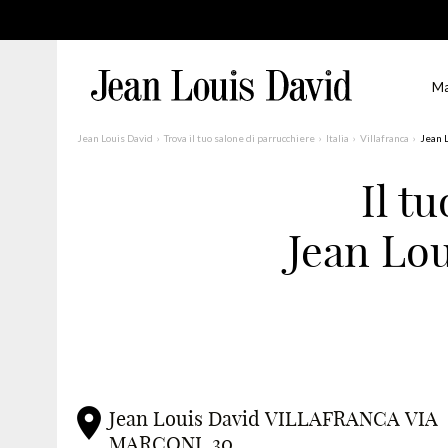
Ma
Jean Louis David
Trova il tuo salone di parrucchiere
Italia
Villafranca
Jean L
Il t
Trova un salone vicino a casa tua
Jean Lo
Filtri avanzati
Italia
Jean Louis David VILLAFRANCA VIA
MARCONI, 30