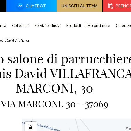
CHATBOT
PRENO
UNISCITI AL TEAM
rca
Collezioni
Servizi esclusivi
Prodotti
Acconciature
Colorazi
ouis David Villafranca
uo salone di parrucchier
uis David VILLAFRANCA
MARCONI, 30
VIA MARCONI, 30 - 37069