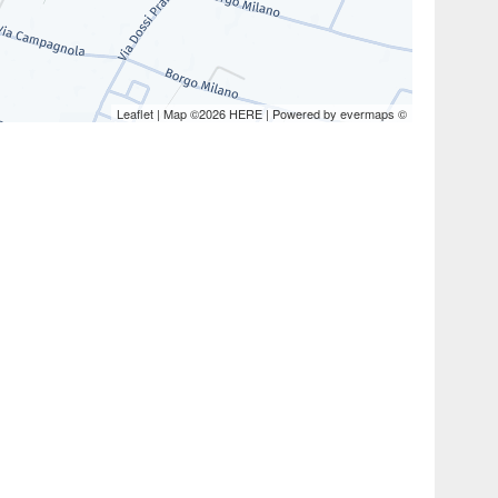
Leaflet
| Map ©2026
HERE
| Powered by
evermaps
©