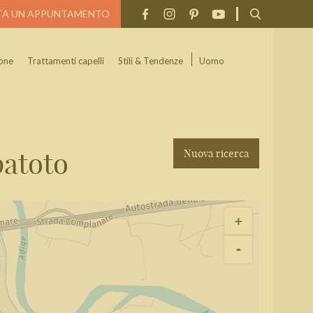
TA UN APPUNTAMENTO
one
Trattamenti capelli
Stili & Tendenze
Uomo
patoto
Nuova ricerca
Cerca
+
-