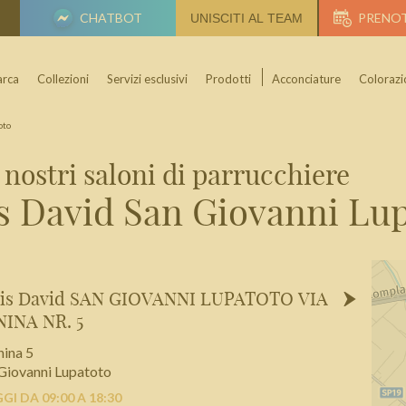
CHATBOT
PRENO
UNISCITI AL TEAM
rca
Collezioni
Servizi esclusivi
Prodotti
Acconciature
Colorazi
oto
I nostri saloni di parrucchiere
s David San Giovanni Lu
uis David SAN GIOVANNI LUPATOTO VIA
INA NR. 5
ina 5
Giovanni Lupatoto
I DA 09:00 A 18:30