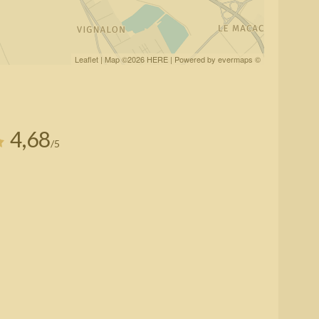
Leaflet
| Map ©2026
HERE
| Powered by
evermaps
©
4,68
/5