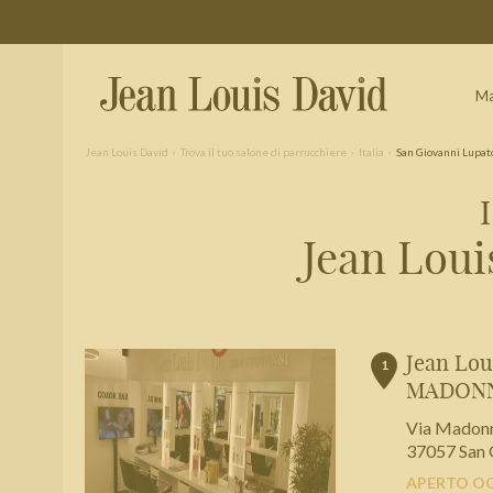
Ma
Jean Louis David
Trova il tuo salone di parrucchiere
Italia
San Giovanni Lupat
Trova un salone vicino a casa tua
Jean Loui
Filtri avanzati
Italia
Jean Lo
1
MADONN
Via Madonn
37057 San 
APERTO OGG